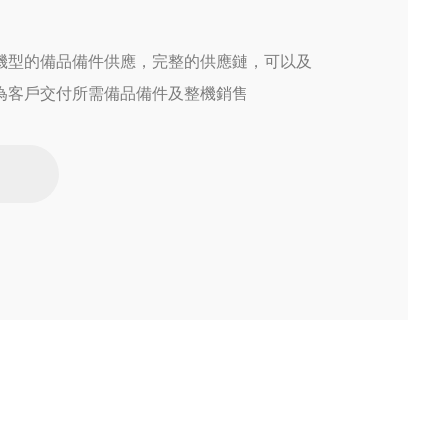
機型的備品備件供應，完整的供應鏈，可以及
為客戶交付所需備品備件及整機銷售
+