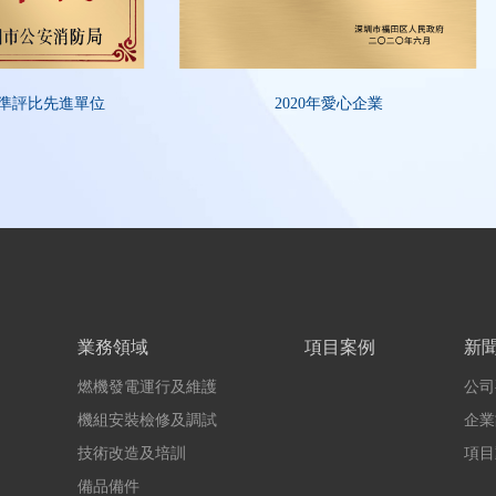
準評比先進單位
2020年愛心企業
業務領域
項目案例
新
燃機發電運行及維護
公司
機組安裝檢修及調試
企業
技術改造及培訓
項目
備品備件