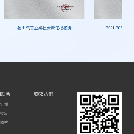
福田慈善企業社會責任楷模獎
2021-2026
聞動態
聯繫我們
要聞
故事
動態