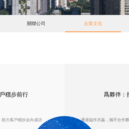
關聯公司
企業文化
戶穩步前行
爲夥伴：
，助力客戶穩步走向成功
通過協作共贏，攜手合作