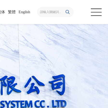
简体
/
繁體
/
English