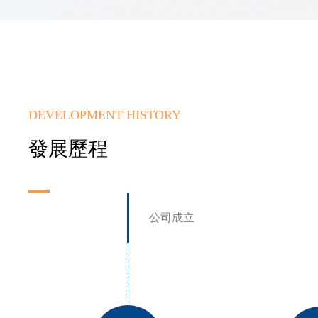
DEVELOPMENT HISTORY
發展歷程
公司成立