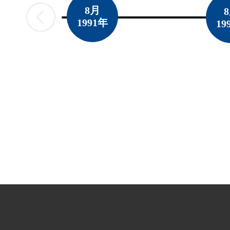
8月
1991年
19