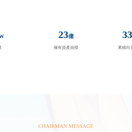
23
3
W
億
量
擁有資產規模
累積向
CHAIRMAN MESSAGE